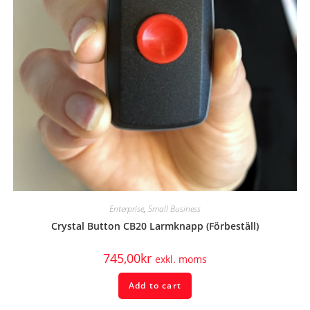
Enterprise
,
Small Business
Crystal Button CB20 Larmknapp (Förbeställ)
745,00
kr
exkl. moms
Add to cart