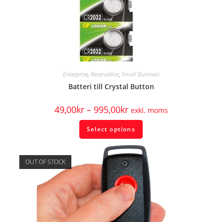
Enterprise
,
Reservdelar
,
Small Business
Batteri till Crystal Button
49,00
kr
–
995,00
kr
exkl. moms
Select options
OUT OF STOCK