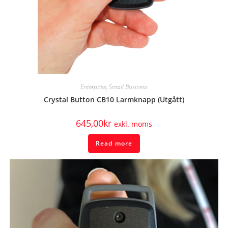
Enterprise
,
Small Business
Crystal Button CB10 Larmknapp (Utgått)
645,00
kr
exkl. moms
Read more