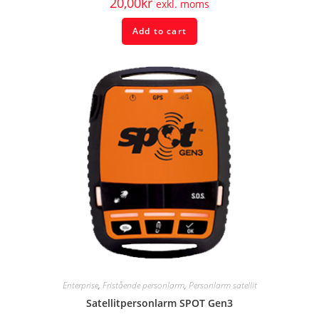
20,00
kr
exkl. moms
Add to cart
Enterprise
,
Fristående personlarm
,
Personlarm satellit
Satellitpersonlarm SPOT Gen3