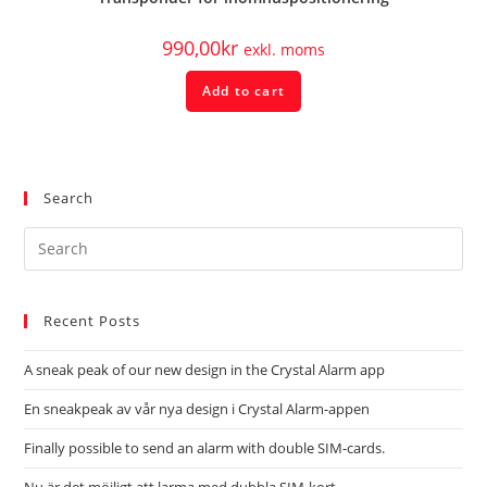
990,00
kr
exkl. moms
Add to cart
Search
Recent Posts
A sneak peak of our new design in the Crystal Alarm app
En sneakpeak av vår nya design i Crystal Alarm-appen
Finally possible to send an alarm with double SIM-cards.
Nu är det möjligt att larma med dubbla SIM-kort