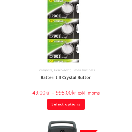
Enterprise
,
Reservdelar
,
Small Business
Batteri till Crystal Button
49,00
kr
–
995,00
kr
exkl. moms
Select options