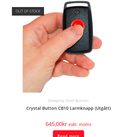
OUT OF STOCK
Enterprise
,
Small Business
Crystal Button CB10 Larmknapp (Utgått)
645,00
kr
exkl. moms
Read more