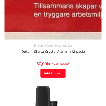
Externa tillbehör
,
Uncategorized
Dekal – Starta Crystal Alarm – (12-pack)
60,00
kr
exkl. moms
Add to cart