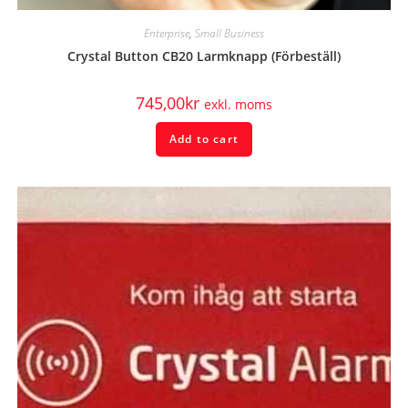
Enterprise
,
Small Business
Crystal Button CB20 Larmknapp (Förbeställ)
745,00
kr
exkl. moms
Add to cart