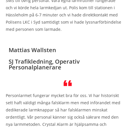
SMS till övrig personal. Våra egna larmrutiner fungerade
och vi körde hela larmkedjan ut. Polis kom till stationen i
Hässleholm på 6-7 minuter och vi hade direktkontakt med
Polisens LKC i Syd samtidigt som vi hade lyssnarförbindelse
med personen som larmade.
Mattias Wallsten
SJ Trafikledning, Operativ
Personalplanerare
Personlarmet fungerar mycket bra för oss. Vi har historiskt
sett haft väldigt många falsklarm men med införandet med
dedikerade larmknappar så har falsklarmen minskat
ordentligt. Vår personal känner sig också säkrare med den
nya larmmetoden. Crystal Alarm är hjälpsamma och