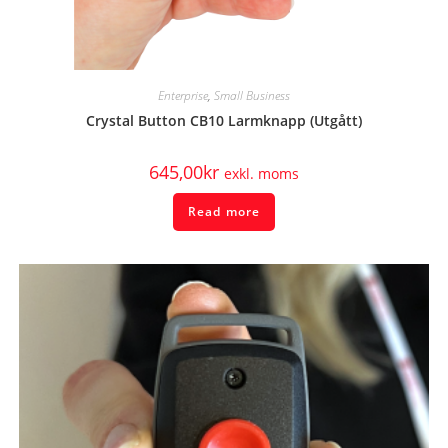
Enterprise
,
Small Business
Crystal Button CB10 Larmknapp (Utgått)
645,00
kr
exkl. moms
Read more