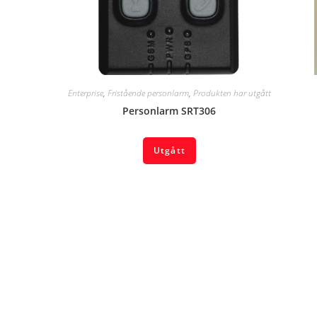
Enterprise
,
Fristående personlarm
,
Produkten har utgått
Personlarm SRT306
Utgått