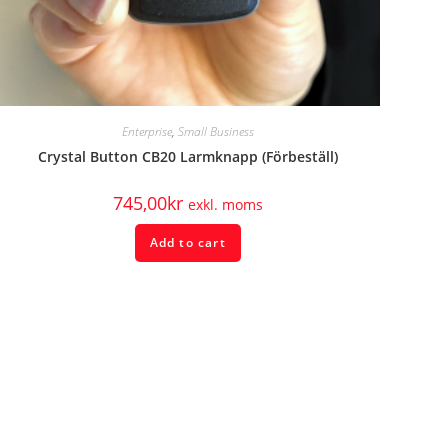
Enterprise
,
Small Business
Crystal Button CB20 Larmknapp (Förbeställ)
745,00
kr
exkl. moms
Add to cart