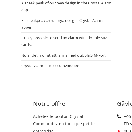
A sneak peak of our new design in the Crystal Alarm
app
En sneakpeak av vår nya design i Crystal Alarm-
appen
Finally possible to send an alarm with double SIM-
cards.
Nu är det möjligt att larma med dubbla SIM-kort
Crystal Alarm – 10 000 användare!
Notre offre
Gävl
Achetez le bouton Crystal
+46 
Commandez en tant que petite
För
entreprise
803 