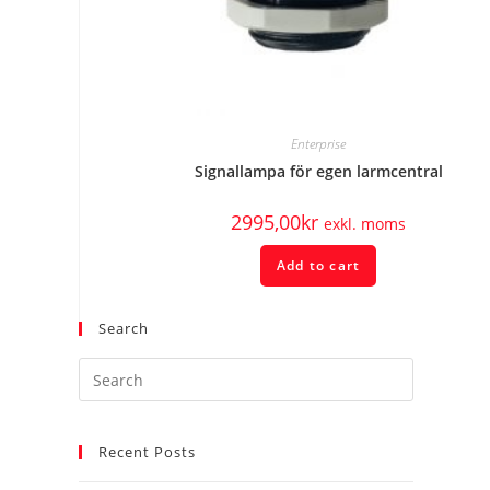
Enterprise
Signallampa för egen larmcentral
2995,00
kr
exkl. moms
Add to cart
Search
Recent Posts