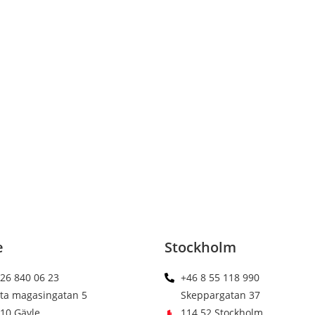
e
Stockholm
26 840 06 23
+46 8 55 118 990
sta magasingatan 5
Skeppargatan 37
10 Gävle
114 52 Stockholm