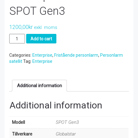
SPOT Gen3
1200,00
kr
exkl. moms
Satellitpersonlarm
Add to cart
SPOT
Gen3
quantity
Categories:
Enterprise
,
Fristående personlarm
,
Personlarm
satellit
Tag:
Enterprise
Additional information
Additional information
SPOT Gen3
Modell
Globalstar
Tillverkare