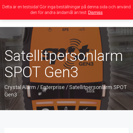
Detta är en testsida! Gör inga beställningar på denna sida och använd
den för andra ändamål än test.
Dismiss
Toggle
navigation
Satellitpersonlarm
SPOT Gen3
Crystal Alarm
/
Enterprise
/
Satellitpersonlarm SPOT
Gen3