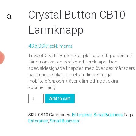
Crystal Button CB10
Larmknapp
495,00
kr
exkl. moms
Tillvalet Crystal Button kompletterar ditt personlarm
när du önskar en dedikerad larmknapp. Den
specialdesignade knappen med över sex månaders
batteritid, skickar larmet via din befintliga
mobiltelefon, och kräver därmed inget extra
abonnemang.
Crystal
Add to cart
Button
CB10
Larmknapp
SKU:
CB10
Categories:
Enterprise
,
Small Business
Tags:
quantity
Enterprise
,
Small Business