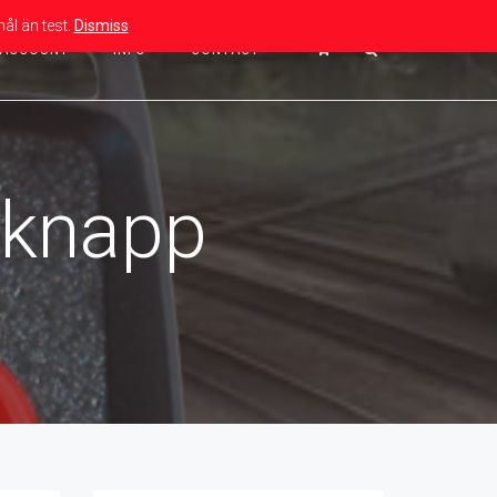
ål än test.
Dismiss
ACCOUNT
INFO
CONTACT
mknapp