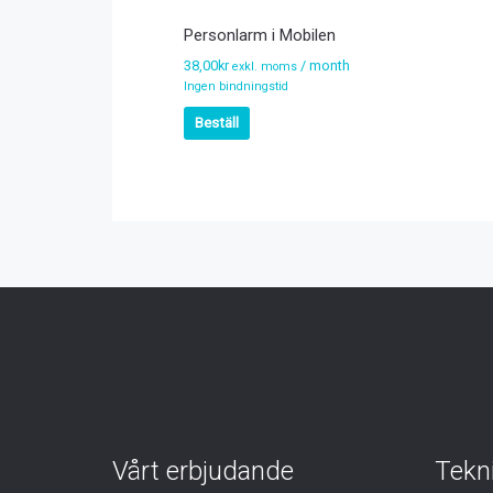
Personlarm i Mobilen
38,00
kr
/ month
exkl. moms
Ingen bindningstid
Beställ
Vårt erbjudande
Tekn