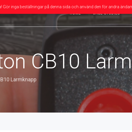
da! Gör inga beställningar på denna sida och använd den för andra ändam
HOME
CASE STUDIES
tton CB10 Lar
 CB10 Larmknapp