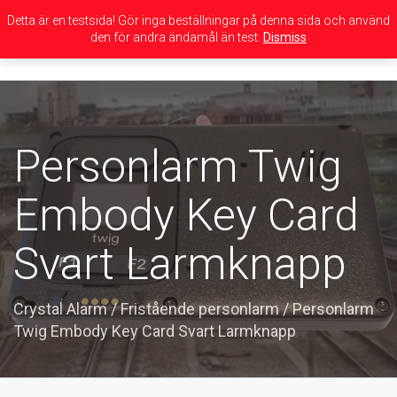
Detta är en testsida! Gör inga beställningar på denna sida och använd
den för andra ändamål än test.
Dismiss
Toggle
navigation
Personlarm Twig
Embody Key Card
Svart Larmknapp
Crystal Alarm
/
Fristående personlarm
/
Personlarm
Twig Embody Key Card Svart Larmknapp