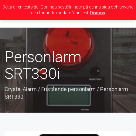
Detta är en testsida! Gör inga beställningar på denna sida och använd
den för andra ändamål än test.
Dismiss
Toggle
navigation
Personlarm
SRT330i
Crystal Alarm
/
Fristående personlarm
/
Personlarm
SRT330i