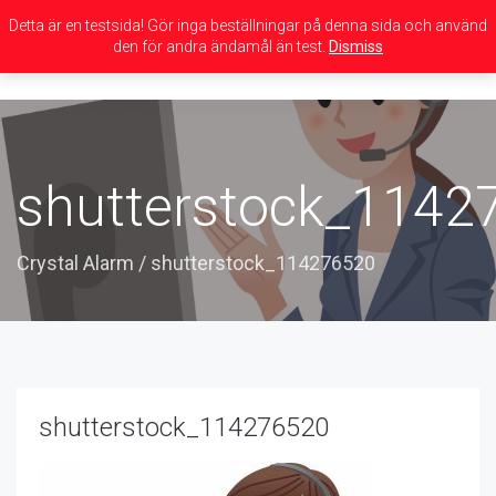
Detta är en testsida! Gör inga beställningar på denna sida och använd
den för andra ändamål än test.
Dismiss
Toggle
navigation
shutterstock_1142
Crystal Alarm
/
shutterstock_114276520
shutterstock_114276520