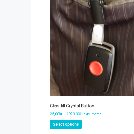
Clips till Crystal Button
25,00
kr
–
1920,00
kr
exkl. moms
Select options