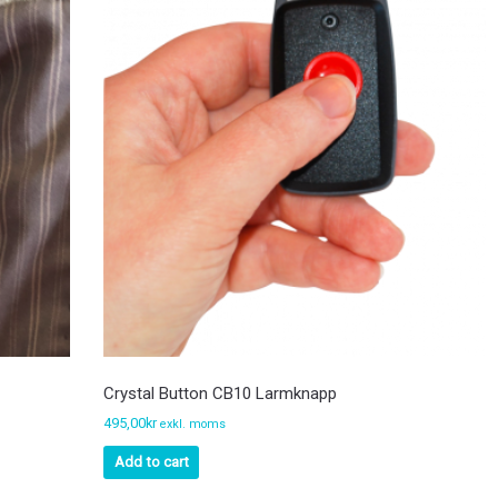
Crystal Button CB10 Larmknapp
495,00
kr
exkl. moms
Add to cart