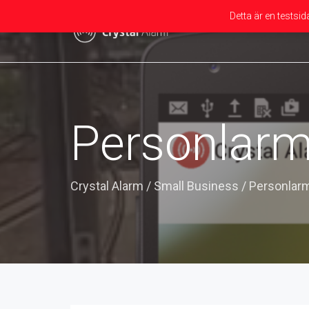
Detta är en testsi
Personlarm
Crystal Alarm
/
Small Business
/
Personlarm