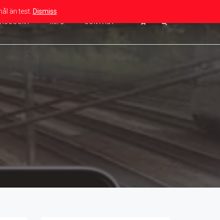
ål än test.
Dismiss
ACCOUNT
INFO
CONTACT