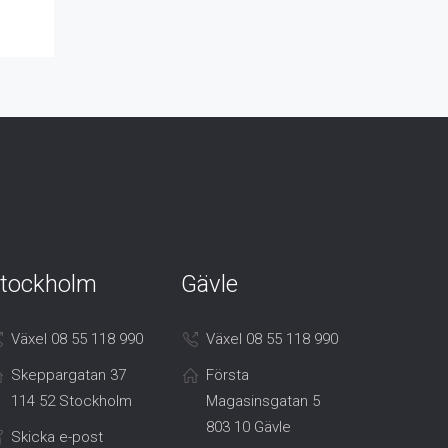
tockholm
Gävle
Växel 08 55 118 990
Växel 08 55 118 990
Skeppargatan 37
Första
114 52 Stockholm
Magasinsgatan 5
803 10 Gävle
Skicka e-post