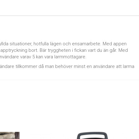
fyllda situationer, hotfulla lägen och ensamarbete. Med appen
napptryckning bort. Bär tryggheten i fickan vart du än går. Med
användare varav 5 kan vara larmmottagare.
användare tillkommer då man behöver minst en användare att larma