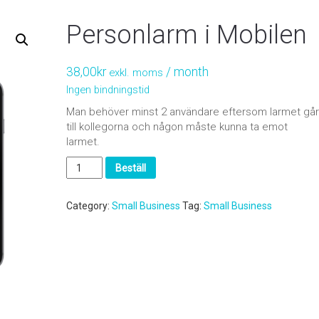
Personlarm i Mobilen
38,00
kr
/ month
exkl. moms
Ingen bindningstid
Man behöver minst 2 användare eftersom larmet går
till kollegorna och någon måste kunna ta emot
larmet.
Personlarm
Beställ
i
Mobilen
quantity
Category:
Small Business
Tag:
Small Business