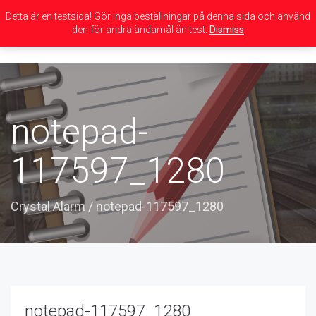
Detta är en testsida! Gör inga beställningar på denna sida och använd
den för andra ändamål än test.
Dismiss
Toggle
navigation
notepad-
117597_1280
Crystal Alarm
/
notepad-117597_1280
notepad-117597_1280