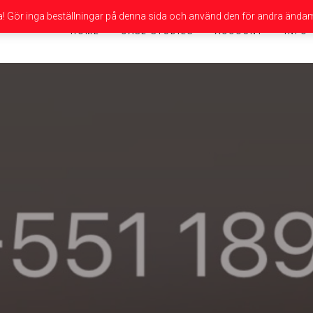
da! Gör inga beställningar på denna sida och använd den för andra ändam
HOME
CASE STUDIES
ACCOUNT
INFO