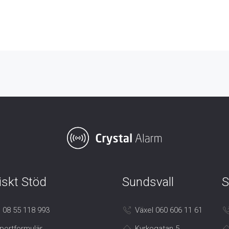
iskt Stöd
Sundsvall
S
 08 55 118 993
Växel 060 606 11 61
portformulär
Kyrkogatan 5