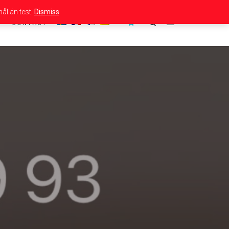
ål än test.
Dismiss
CONTACT