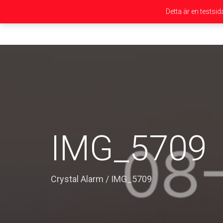
Detta är en testsi
IMG_5709
Crystal Alarm
/
IMG_5709