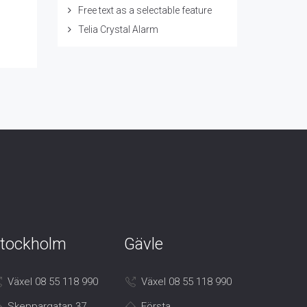
Free text as a selectable feature
Telia Crystal Alarm
tockholm
Gävle
Växel 08 55 118 990
Växel 08 55 118 990
Skeppargatan 37
Första