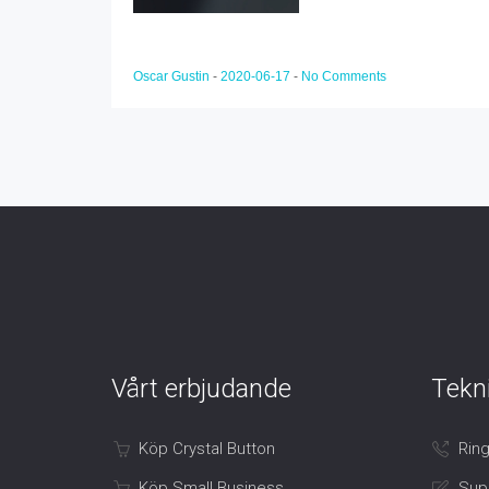
Oscar Gustin
-
2020-06-17
-
No Comments
Vårt erbjudande
Tekn
Köp Crystal Button
Ring
Köp Small Business
Sup