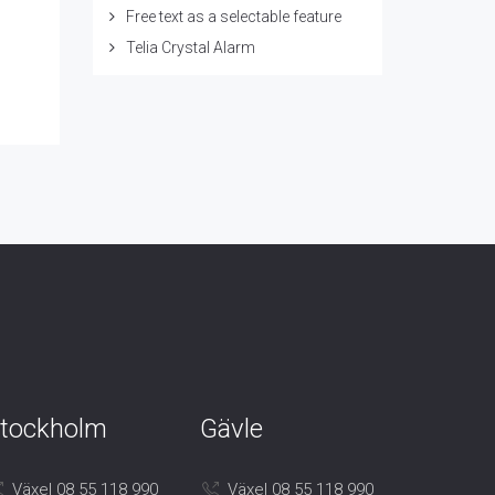
Free text as a selectable feature
Telia Crystal Alarm
tockholm
Gävle
Växel 08 55 118 990
Växel 08 55 118 990