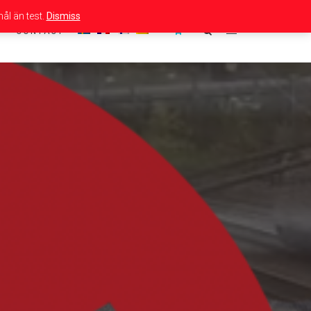
ål än test.
Dismiss
CONTACT