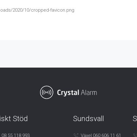
ploads/2020/10/cropped-favicon.png
iskt Stöd
Sundsvall
S
 08 55 118 993
Växel 060 606 11 61