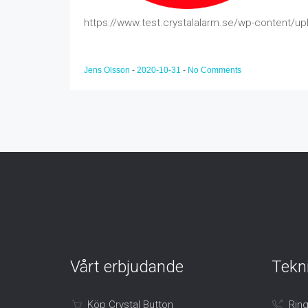
https://www.test.crystalalarm.se/wp-content/u
Jens Olsson
-
2020-10-31
-
No Comments
Vårt erbjudande
Tekn
Köp Crystal Button
Ring