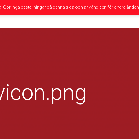
da! Gör inga beställningar på denna sida och använd den för andra ändam
HOME
CASE STUDIES
ACCOUNT
INFO
vicon.png