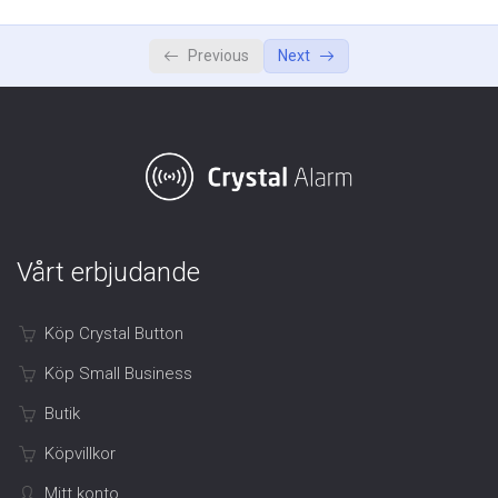
Arbetsmiljöverkets Lagar och Regler
0/4
Previous
Next
Arbetsmiljöverkets lagar och regler.
Arbetsgivarens ansvar
Arbetstagarens ansvar
Quiz: Lagar och Regler
Vårt erbjudande
Aktivera och installera applikationen
0/3
Köp Crystal Button
Köp Small Business
Butik
Köpvillkor
Mitt konto