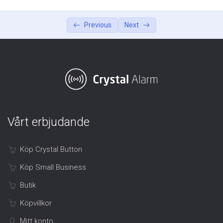
Arbetsmiljöverkets Lagar och Regler
0/4
Previous
Next
Arbetsmiljöverkets lagar och regler.
Arbetsgivarens ansvar
Arbetstagarens ansvar
Quiz: Lagar och Regler
Vårt erbjudande
Aktivera och installera applikationen
0/3
Köp Crystal Button
Köp Small Business
Butik
Köpvillkor
Mitt konto