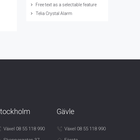
Free text as a selectable feature
Telia Crystal Alarm
tockholm
Gävle
Växel 08 55 118 990
Växel 08 55 118 990