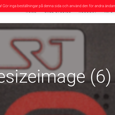
da! Gör inga beställningar på denna sida och använd den för andra ändam
HOME
CASE STUDIES
ACCOUNT
INFO
esizeimage (6)