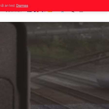
ål än test.
Dismiss
CONTACT