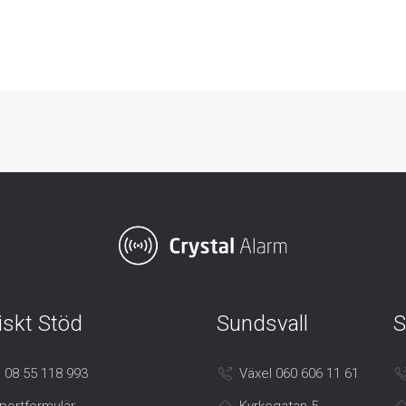
iskt Stöd
Sundsvall
S
 08 55 118 993
Växel 060 606 11 61