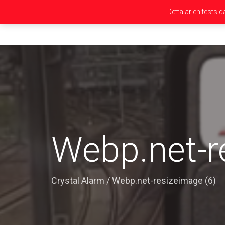
Detta är en testsi
Webp.net-r
Crystal Alarm
/
Webp.net-resizeimage (6)