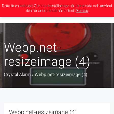
Detta är en testsida! Gör inga beställningar på denna sida och använd
den för andra ändamål än test.
Dismiss
Toggle
navigation
Webp.net-
resizeimage (4)
Crystal Alarm
/
Webp.net-resizeimage (4)
Webp.net-resizeimage (4)