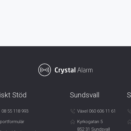
iskt Stöd
Sundsvall
S
 08 55 118 993
Växel 060 606 11 61
portformulär
Kyrkogatan 5
852 31 Sundsvall