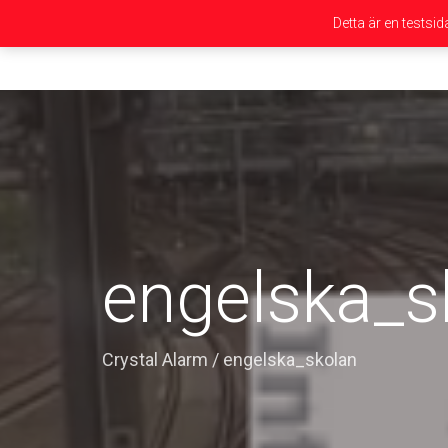
Detta är en testsi
engelska_s
Crystal Alarm
/
engelska_skolan