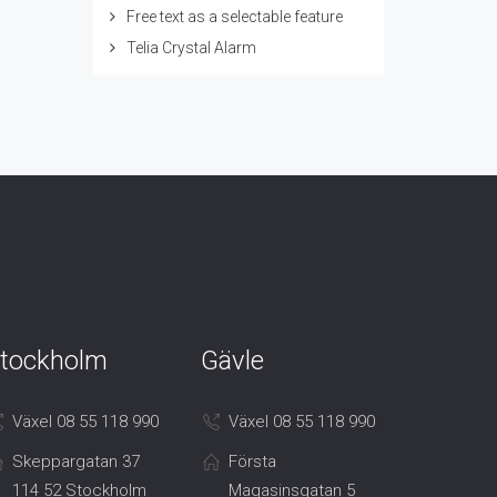
Free text as a selectable feature
Telia Crystal Alarm
tockholm
Gävle
Växel 08 55 118 990
Växel 08 55 118 990
Skeppargatan 37
Första
114 52 Stockholm
Magasinsgatan 5