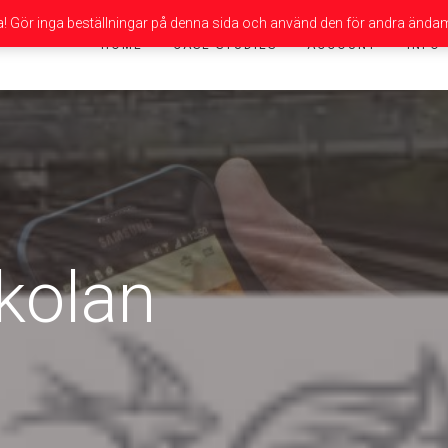
da! Gör inga beställningar på denna sida och använd den för andra ändam
HOME
CASE STUDIES
ACCOUNT
INFO
kolan