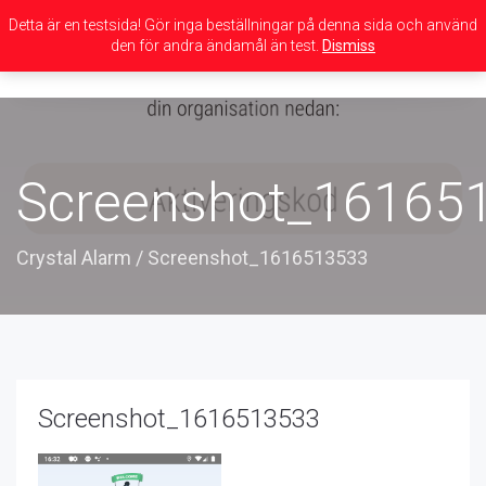
Detta är en testsida! Gör inga beställningar på denna sida och använd
den för andra ändamål än test.
Dismiss
Toggle
navigation
Screenshot_16165
Crystal Alarm
/
Screenshot_1616513533
Screenshot_1616513533