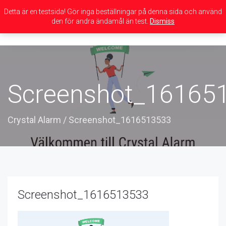
Detta är en testsida! Gör inga beställningar på denna sida och använd
den för andra ändamål än test.
Dismiss
Toggle
navigation
Screenshot_16165
Crystal Alarm
/
Screenshot_1616513533
Screenshot_1616513533