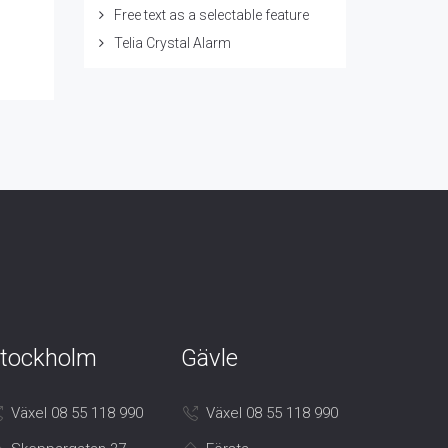
Free text as a selectable feature
Telia Crystal Alarm
tockholm
Gävle
Växel 08 55 118 990
Växel 08 55 118 990