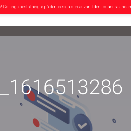
da! Gör inga beställningar på denna sida och använd den för andra ändam
HOME
CASE STUDIES
ACCOUNT
INFO
t_1616513286