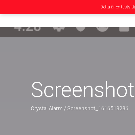
Detta är en testsi
Screensho
Crystal Alarm
/
Screenshot_1616513286