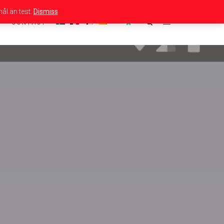
ål än test.
Dismiss
CONTACT