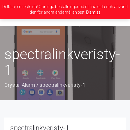
Detta är en testsida! Gör inga beställningar på denna sida och använd
den för andra ändamål än test.
Dismiss
Toggle
navigation
spectralinkveristy-
1
Crystal Alarm
/
spectralinkveristy-1
spectralinkveristy-1