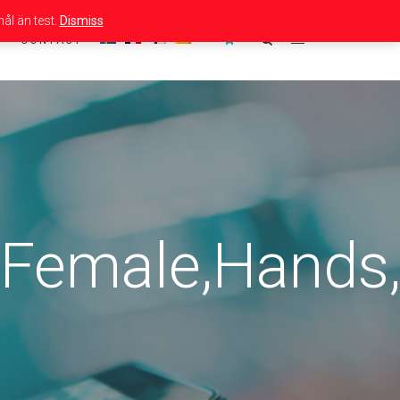
ål än test.
Dismiss
CONTACT
,Female,Hands