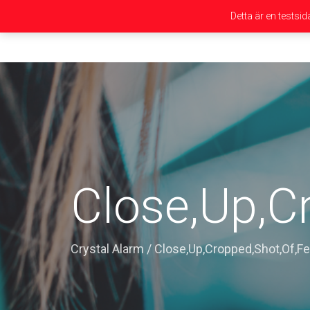
Detta är en testsi
Close,Up,C
Crystal Alarm
/
Close,Up,Cropped,Shot,Of,F