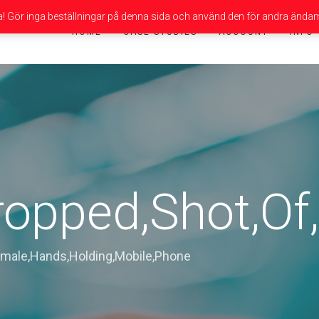
da! Gör inga beställningar på denna sida och använd den för andra ändam
HOME
CASE STUDIES
ACCOUNT
INFO
ropped,Shot,Of
emale,Hands,Holding,Mobile,Phone