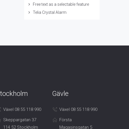
Free text as a selectable feature
Telia Crystal Alarm
tockholm
Gävle
Växel 08 55 118 990
Växel 08 55 118 990
Skeppargatan 37
Första
114 52 Stockholm
Magasinsgatan 5