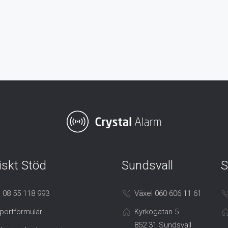
iskt Stöd
Sundsvall
S
 08 55 118 993
Växel 060 606 11 61
portformulär
Kyrkogatan 5
852 31 Sundsvall