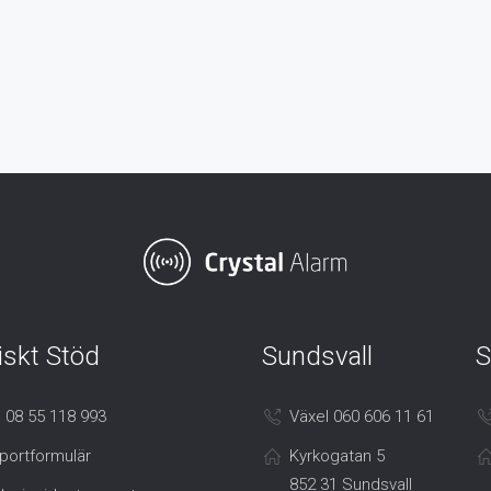
iskt Stöd
Sundsvall
S
 08 55 118 993
Växel 060 606 11 61
portformulär
Kyrkogatan 5
852 31 Sundsvall