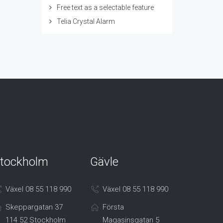
Free text as a selectable feature
Telia Crystal Alarm
tockholm
Gävle
Växel 08 55 118 990
Växel 08 55 118 990
Skeppargatan 37
Första
114 52 Stockholm
Magasinsgatan 5