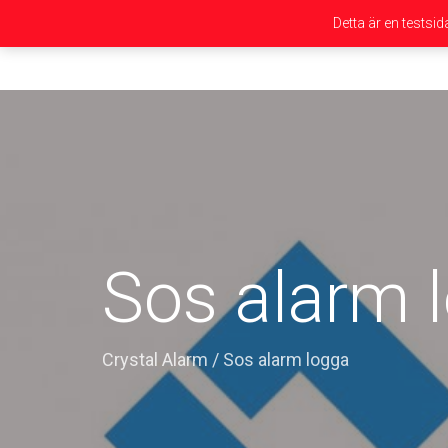
Detta är en testsi
Sos alarm 
Crystal Alarm
/
Sos alarm logga