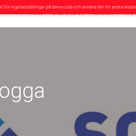
da! Gör inga beställningar på denna sida och använd den för andra ändam
HOME
CASE STUDIES
ACCOUNT
INFO
logga