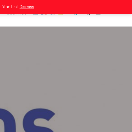
ål än test.
Dismiss
CONTACT