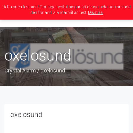
Detta är en testsida! Gör inga beställningar på denna sida och använd
den för andra ändamål än test.
Dismiss
Toggle
navigation
oxelosund
Crystal Alarm
/
oxelosund
oxelosund