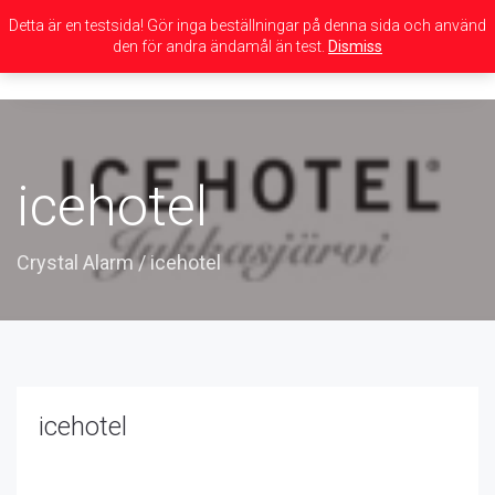
Detta är en testsida! Gör inga beställningar på denna sida och använd
den för andra ändamål än test.
Dismiss
Toggle
navigation
icehotel
Crystal Alarm
/
icehotel
icehotel