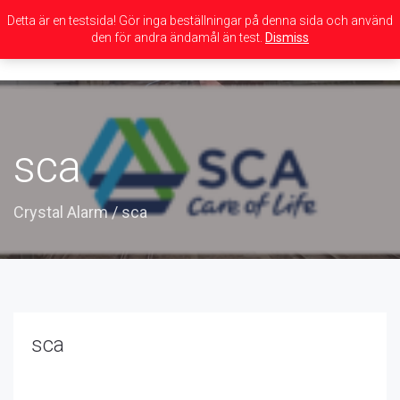
Detta är en testsida! Gör inga beställningar på denna sida och använd
den för andra ändamål än test.
Dismiss
Toggle
navigation
sca
Crystal Alarm
/
sca
sca