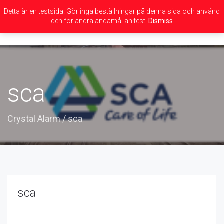
Detta är en testsida! Gör inga beställningar på denna sida och använd
den för andra ändamål än test.
Dismiss
Toggle
navigation
sca
Crystal Alarm
/
sca
sca