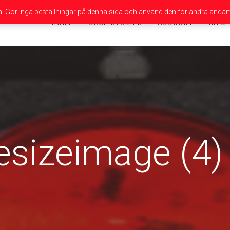
da! Gör inga beställningar på denna sida och använd den för andra ändam
HOME
CASE STUDIES
ACCOUNT
INFO
esizeimage (4)