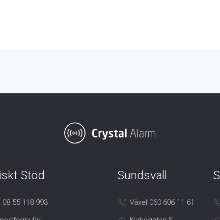
iskt Stöd
Sundsvall
S
 08 55 118 993
Växel 060 606 11 61