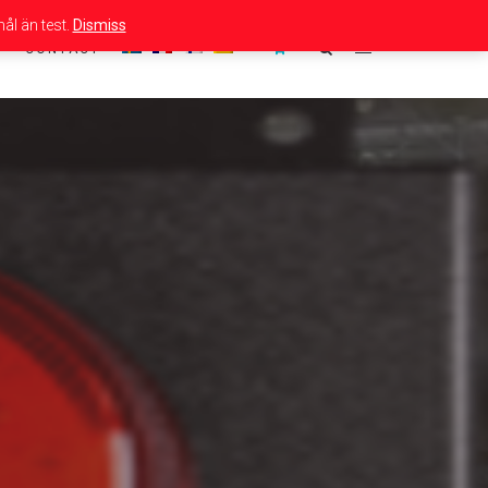
ål än test.
Dismiss
CONTACT