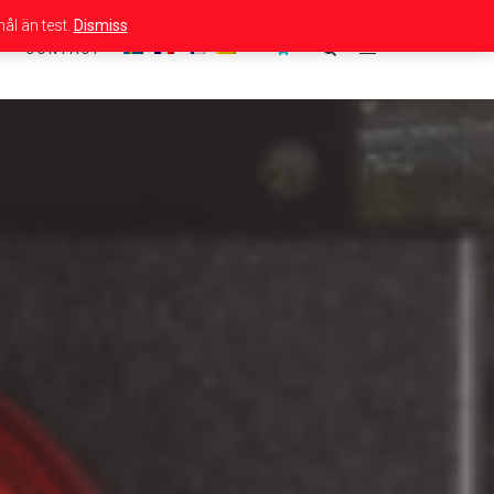
ål än test.
Dismiss
CONTACT