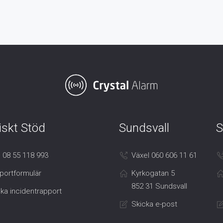
iskt Stöd
Sundsvall
S
 08 55 118 993
Växel 060 606 11 61
portformulär
Kyrkogatan 5
852 31 Sundsvall
ka incidentrapport
Skicka e-post