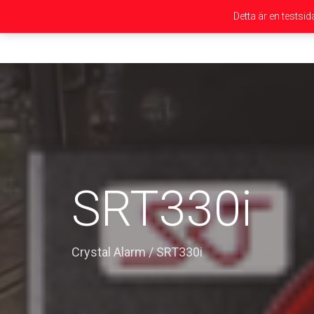
Detta är en testsi
SRT330i
Crystal Alarm
/
SRT330i