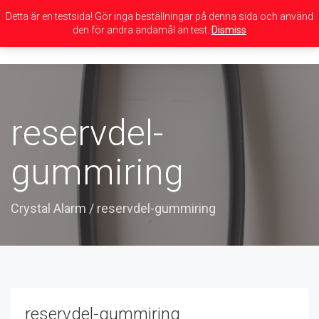
Detta är en testsida! Gör inga beställningar på denna sida och använd
den för andra ändamål än test.
Dismiss
Toggle
navigation
reservdel-
gummiring
Crystal Alarm
/
reservdel-gummiring
reservdel-gummiring