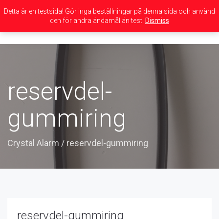
Detta är en testsida! Gör inga beställningar på denna sida och använd
den för andra ändamål än test.
Dismiss
Toggle
navigation
reservdel-
gummiring
Crystal Alarm
/
reservdel-gummiring
reservdel-gummiring