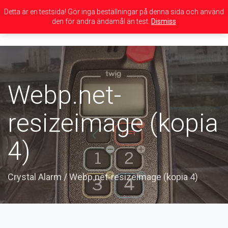
Detta är en testsida! Gör inga beställningar på denna sida och använd
den för andra ändamål än test.
Dismiss
Toggle
navigation
Webp.net-
resizeimage (kopia
4)
Crystal Alarm
/
Webp.net-resizeimage (kopia 4)