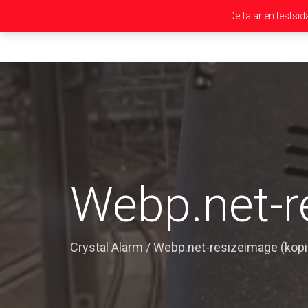
Detta är en testsi
Webp.net-r
Crystal Alarm
/
Webp.net-resizeimage (kopi