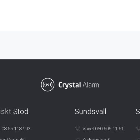
iskt Stöd
Sundsvall
S
 08 55 118 993
Växel 060 606 11 61