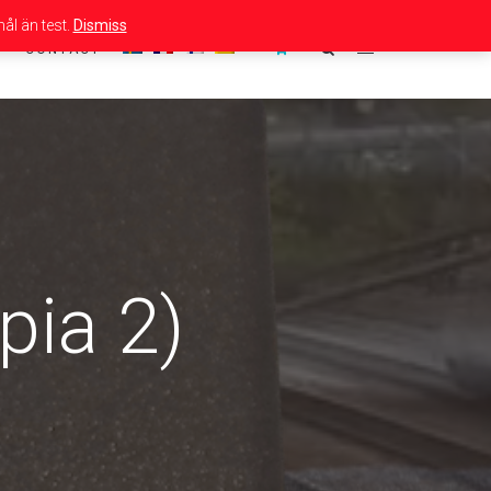
ål än test.
Dismiss
CONTACT
pia 2)