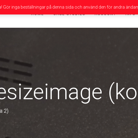
da! Gör inga beställningar på denna sida och använd den för andra ändam
HOME
CASE STUDIES
ACCOUNT
INFO
esizeimage (ko
a 2)