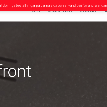
da! Gör inga beställningar på denna sida och använd den för andra ändam
HOME
CASE STUDIES
ACCOUNT
I
front