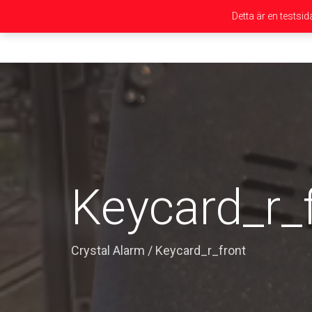
Detta är en testsi
Keycard_r_
Crystal Alarm
/
Keycard_r_front