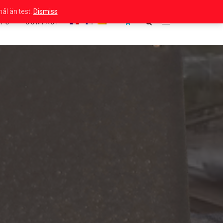
ål än test.
Dismiss
NFO
CONTACT