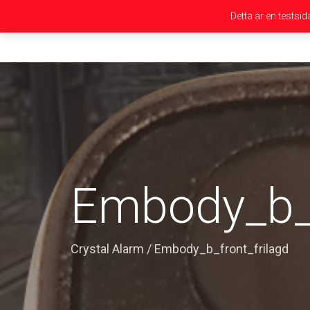
Detta är en testsi
Embody_b_f
Crystal Alarm
/
Embody_b_front_frilagd