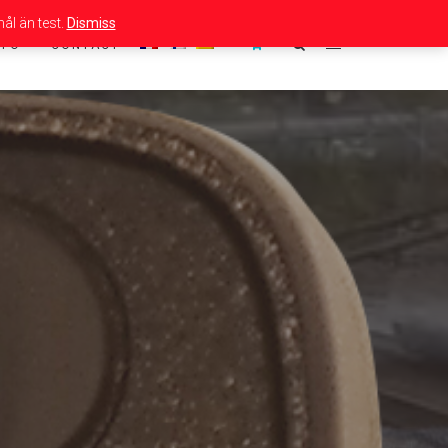
ål än test.
Dismiss
NFO
CONTACT