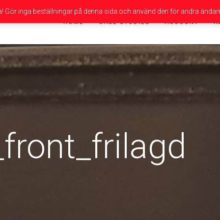
da! Gör inga beställningar på denna sida och använd den för andra ändam
HOME
CASE STUDIES
ACCOUNT
I
ront_frilagd