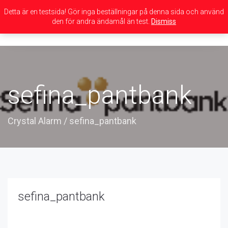
Detta är en testsida! Gör inga beställningar på denna sida och använd
den för andra ändamål än test.
Dismiss
Toggle
navigation
sefina_pantbank
Crystal Alarm
/
sefina_pantbank
sefina_pantbank