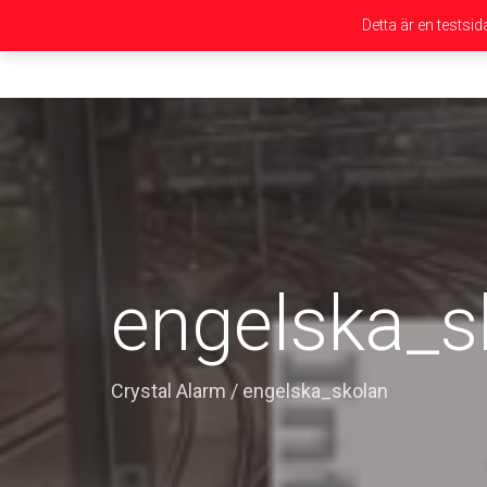
Detta är en testsi
engelska_s
Crystal Alarm
/
engelska_skolan