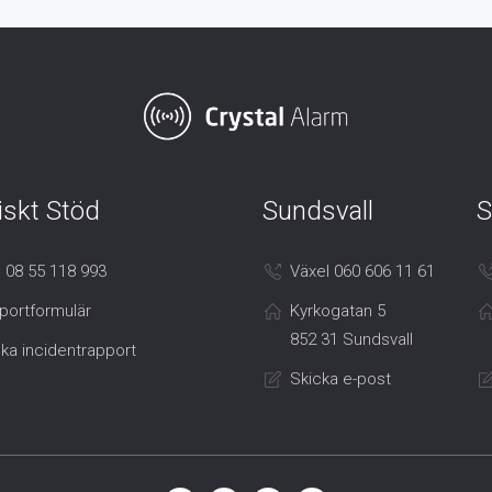
iskt Stöd
Sundsvall
S
 08 55 118 993
Växel 060 606 11 61
portformulär
Kyrkogatan 5
852 31 Sundsvall
ka incidentrapport
Skicka e-post