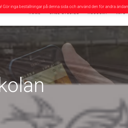
da! Gör inga beställningar på denna sida och använd den för andra ändam
HOME
CASE STUDIES
ACCOUNT
INFO
kolan