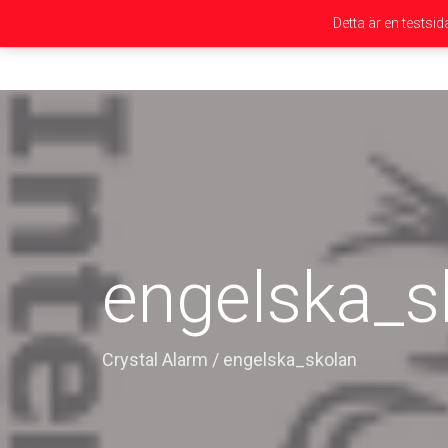
Detta är en testsi
engelska_s
Crystal Alarm
/
engelska_skolan