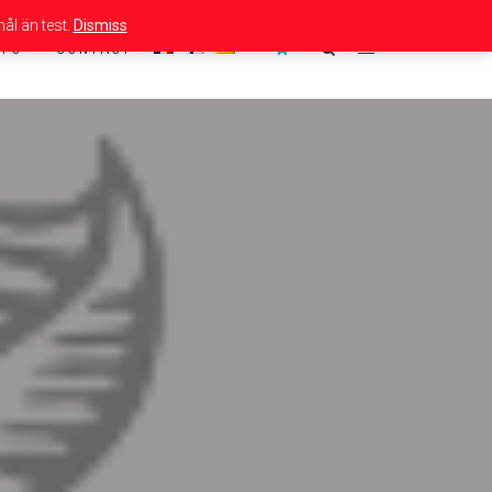
ål än test.
Dismiss
NFO
CONTACT