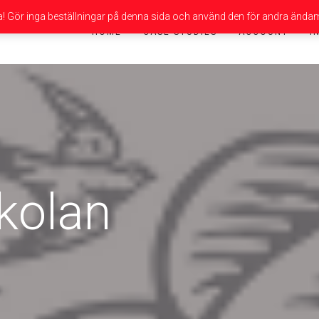
da! Gör inga beställningar på denna sida och använd den för andra ändam
HOME
CASE STUDIES
ACCOUNT
I
kolan