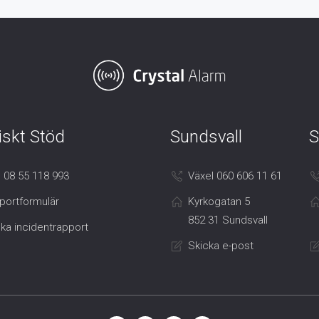
iskt Stöd
Sundsvall
S
 08 55 118 993
Växel 060 606 11 61
portformulär
Kyrkogatan 5
852 31 Sundsvall
ka incidentrapport
Skicka e-post