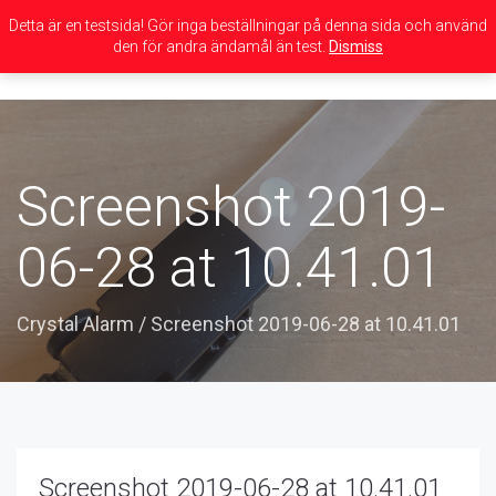
Detta är en testsida! Gör inga beställningar på denna sida och använd
den för andra ändamål än test.
Dismiss
Toggle
navigation
Screenshot 2019-
06-28 at 10.41.01
Crystal Alarm
/
Screenshot 2019-06-28 at 10.41.01
Screenshot 2019-06-28 at 10.41.01