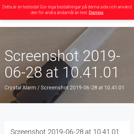
Detta är en testsida! Gör inga beställningar på denna sida och använd
den för andra ändamål än test.
Dismiss
Toggle
navigation
Screenshot 2019-
06-28 at 10.41.01
Crystal Alarm
/
Screenshot 2019-06-28 at 10.41.01
Screenshot 2019-06-28 at 10.41.01