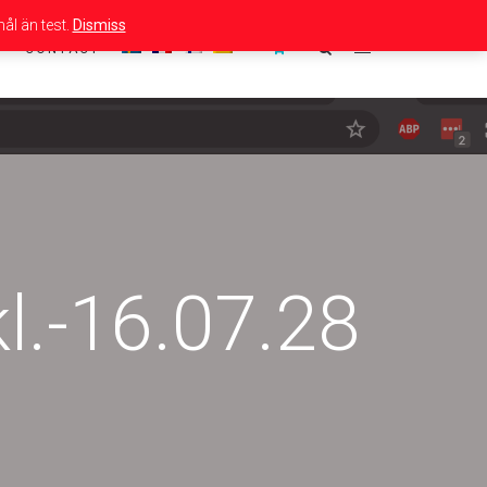
ål än test.
Dismiss
CONTACT
l.-16.07.28