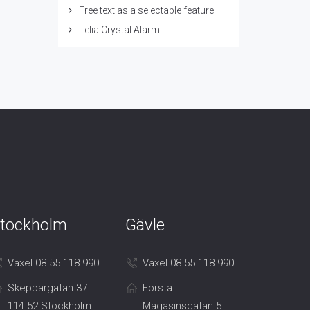
Free text as a selectable feature
Telia Crystal Alarm
tockholm
Gävle
Växel 08 55 118 990
Växel 08 55 118 990
Skeppargatan 37
Första
114 52 Stockholm
Magasinsgatan 5