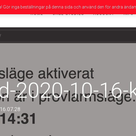
da! Gör inga beställningar på denna sida och använd den för andra ändam
HOME
CASE STUDIES
ACCOUNT
INFO
d-2020-10-16-k
-16.07.28